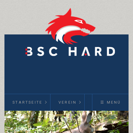
STARTSEITE
VEREIN
KURSE
☰ MENÜ