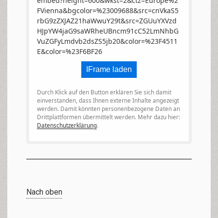
embed?height=600&wkst=2&ctz=Europe%2
FVienna&bgcolor=%23009688&src=cnVkaS5
rbG9zZXJAZ21haWwuY29t&src=ZGUuYXVzd
HJpYW4jaG9saWRheUBncm91cC52LmNhbG
VuZGFyLmdvb2dsZS5jb20&color=%23F4511
E&color=%23F6BF26
IFrame laden
Durch Klick auf den Button erklären Sie sich damit
einverstanden, dass Ihnen externe Inhalte angezeigt
werden. Damit könnten personenbezogene Daten an
Drittplattformen übermittelt werden. Mehr dazu hier:
Datenschutzerklärung
.
Nach oben